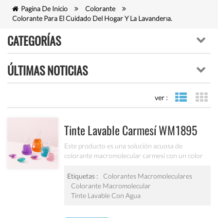
Página De Inicio
Colorante
Colorante Para El Cuidado Del Hogar Y La Lavandería.
CATEGORÍAS
ÚLTIMAS NOTICIAS
ver :
vista de la
vi
Tinte Lavable Carmesí WM1895
Este producto es una solución acuosa de
colorante macromolecular carmesí con un color
brillante y transparente, y excelente lavabilidad en
piel y tejidos. Ha superado las pruebas y la
Etiquetas :
Colorantes Macromoleculares
certificación de seguridad EN71-3/9.
Colorante Macromolecular
Tinte Lavable Con Agua