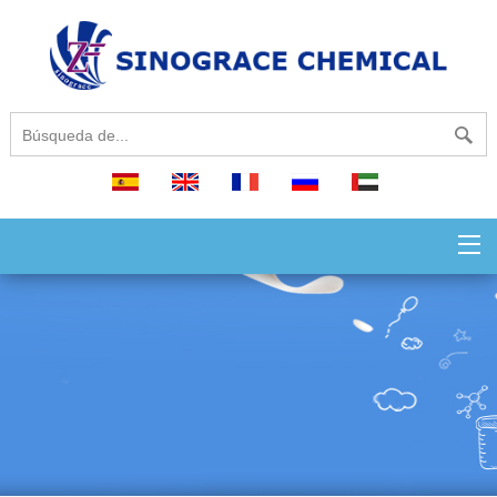
español
English
français
русский
العربية