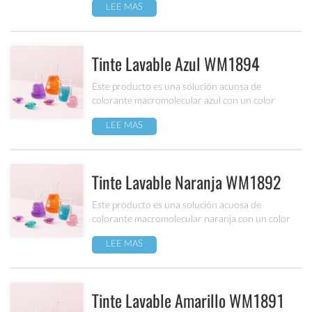
LEE MAS
Tinte Lavable Azul WM1894
Este producto es una solución acuosa de
colorante macromolecular azul con un color
brillante y transparente, y excelente lavabilidad en
LEE MAS
piel y tejidos. Ha superado las pruebas y la
certificación de seguridad EN71-3/9.
Tinte Lavable Naranja WM1892
Este producto es una solución acuosa de
colorante macromolecular naranja con un color
brillante y transparente, y excelente lavabilidad en
LEE MAS
piel y tejidos. Ha superado las pruebas y la
certificación de seguridad EN71-3/9.
Tinte Lavable Amarillo WM1891