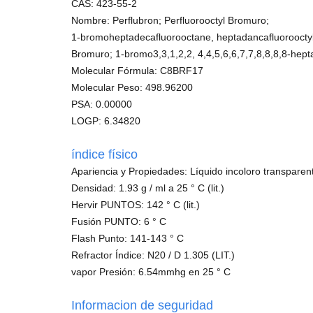
CAS: 423-55-2
Nombre: Perflubron; Perfluorooctyl Bromuro;
1-bromoheptadecafluorooctane, heptadancafluorooctyl 
Bromuro; 1-bromo3,3,1,2,2, 4,4,5,6,6,7,7,8,8,8,8-hep
Molecular Fórmula: C8BRF17
Molecular Peso: 498.96200
PSA: 0.00000
LOGP: 6.34820
índice físico
Apariencia y Propiedades: Líquido incoloro transparen
Densidad: 1.93 g / ml a 25 ° C (lit.)
Hervir PUNTOS: 142 ° C (lit.)
Fusión PUNTO: 6 ° C
Flash Punto: 141-143 ° C
Refractor Índice: N20 / D 1.305 (LIT.)
vapor Presión: 6.54mmhg en 25 ° C
Informacion de seguridad