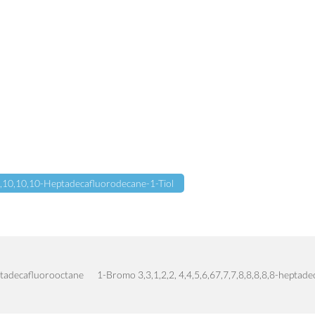
,9,10,10,10-Heptadecafluorodecane-1-Tiol
tadecafluorooctane
1-Bromo 3,3,1,2,2, 4,4,5,6,67,7,7,8,8,8,8,8-heptad