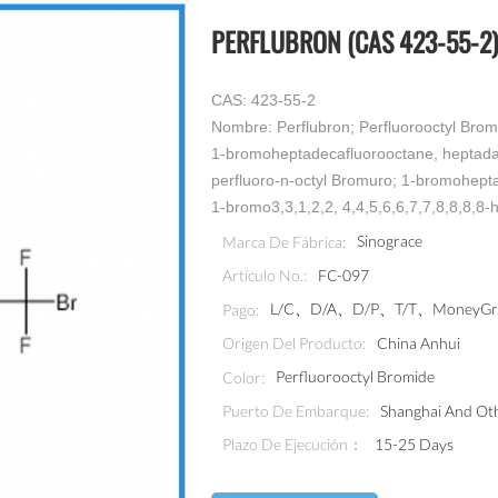
PERFLUBRON (CAS 423-55-2)
CAS: 423-55-2
Nombre: Perflubron; Perfluorooctyl Bro
1-bromoheptadecafluorooctane, heptadan
perfluoro-n-octyl Bromuro; 1-bromohept
1-bromo3,3,1,2,2, 4,4,5,6,6,7,7,8,8,8,8
Sinograce
Marca De Fábrica:
FC-097
Artículo No.:
L/C、D/A、D/P、T/T、MoneyGram
Pago:
China Anhui
Origen Del Producto:
Perfluorooctyl Bromide
Color:
Shanghai And Oth
Puerto De Embarque:
Plazo De Ejecución：
15-25 Days