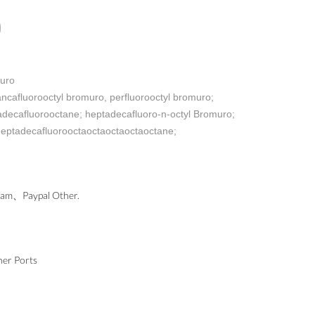
muro
cafluorooctyl bromuro, perfluorooctyl bromuro;
adecafluorooctane; heptadecafluoro-n-octyl Bromuro;
-heptadecafluorooctaoctaoctaoctaoctane;
、Paypal Other.
er Ports