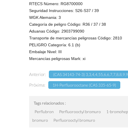
RTECS Número: RG8700000
Seguridad Instrucciones: S26-S37 / 39
WGK Alemania: 3
Categoría de peligro Código: R36 / 37 / 38
Aduanas Código: 2903799090
Transporte de mercancías peligrosas Código: 2810
PELIGRO Categoría: 6.1 (b)
Embalaje Nivel: III
Mercancías peligrosas Mark: xi
Anterior:
(CAS 34143-74-3) 3,3,4,4,55,6,6,7,7,8,8,9
Próxima:
1H-Perfluorooctane (CAS 335-65-9)
Tags relacionados :
Perflubron
Perfluorooctyl bromuro
1-bromohep
bromuro
Perfluorooctyl bromuro