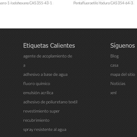
luoro-1-Iodohexano CAS 355-43-1
Pentafluoroetilo Yoduro CAS 354-64-3
Etiquetas Calientes
Síguenos
agente de acoplamiento de
Blog
silano
a
casa
adhesivo a base de agua
mapa del sitio
fluoro químico
Noticias
emulsión acrílica
xml
adhesivo de poliuretano textil
revestimiento super
hidrofóbico
recubrimiento
superhidrofóbico a base de
spray resistente al agua
agua