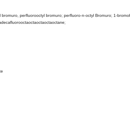
bromuro, perfluorooctyl bromuro; perfluoro-n-octyl Bromuro; 1-bromo
tadecafluorooctaoctaoctaoctaoctane;
te